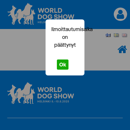
Ilmoittautumisaika
on
päättynyt
Ok