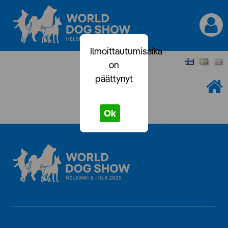
Ilmoittautumisaika
on
päättynyt
Ok