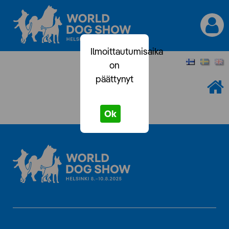
Ilmoittautumisaika
on
päättynyt
Ok